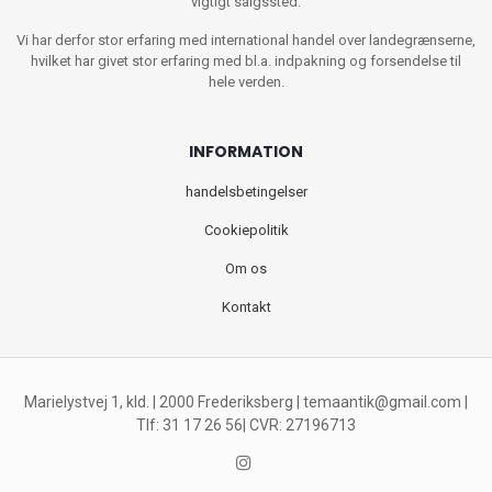
vigtigt salgssted.
Vi har derfor stor erfaring med international handel over landegrænserne,
hvilket har givet stor erfaring med bl.a. indpakning og forsendelse til
hele verden.
INFORMATION
handelsbetingelser
Cookiepolitik
Om os
Kontakt
Marielystvej 1, kld. | 2000 Frederiksberg |
temaantik@gmail.com
|
Tlf: 31 17 26 56| CVR: 27196713