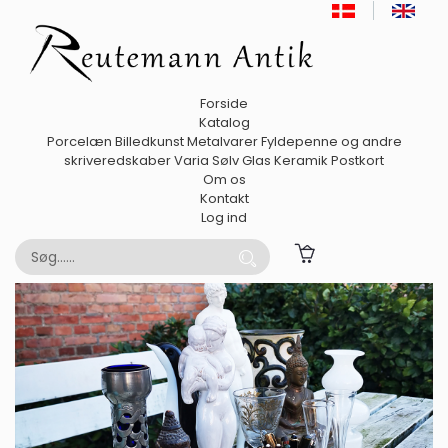
Forside
Katalog
Porcelæn
Billedkunst
Metalvarer
Fyldepenne og andre
skriveredskaber
Varia
Sølv
Glas
Keramik
Postkort
Om os
Kontakt
Log ind