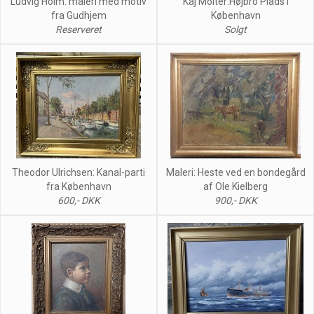
Ludvig Holm: maleri med motiv
Kaj Molter:Højbro Plads i
fra Gudhjem
København
Reserveret
Solgt
Theodor Ulrichsen: Kanal-parti
Maleri: Heste ved en bondegård
fra København
af Ole Kielberg
600,- DKK
900,- DKK