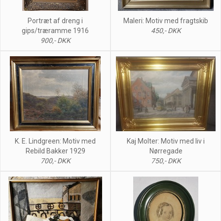
Portræt af dreng i
Maleri: Motiv med fragtskib
gips/træramme 1916
450,- DKK
900,- DKK
K. E. Lindgreen: Motiv med
Kaj Molter: Motiv med liv i
Rebild Bakker 1929
Nørregade
700,- DKK
750,- DKK