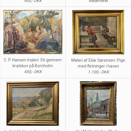
900,- DKK
Reserveret
C. P. Hansen maleri: Sti gennem
Maleri af Eilar Sørensen: Pige
kratskov på Bornholm
med fletninger i haven
450,- DKK
1.100,- DKK