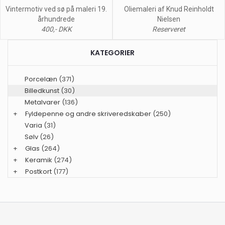
Vintermotiv ved sø på maleri 19.
Oliemaleri af Knud Reinholdt
århundrede
Nielsen
400,- DKK
Reserveret
KATEGORIER
Porcelæn
(371)
Billedkunst
(30)
Metalvarer
(136)
+
Fyldepenne og andre skriveredskaber
(250)
Varia
(31)
Sølv
(26)
+
Glas
(264)
+
Keramik
(274)
+
Postkort
(177)