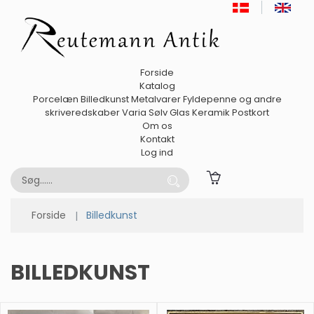
Forside
Katalog
Porcelæn
Billedkunst
Metalvarer
Fyldepenne og andre
skriveredskaber
Varia
Sølv
Glas
Keramik
Postkort
Om os
Kontakt
Log ind
Forside
Billedkunst
BILLEDKUNST