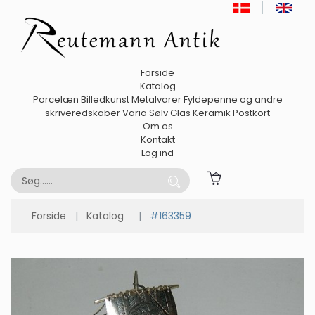
Forside
Katalog
Porcelæn
Billedkunst
Metalvarer
Fyldepenne og andre
skriveredskaber
Varia
Sølv
Glas
Keramik
Postkort
Om os
Kontakt
Log ind
Forside
Katalog
#163359