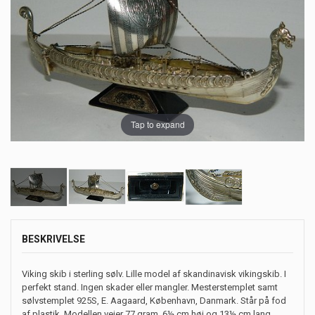
Tap to expand
BESKRIVELSE
Viking skib i sterling sølv. Lille model af skandinavisk vikingskib. I
perfekt stand. Ingen skader eller mangler. Mesterstemplet samt
sølvstemplet 925S, E. Aagaard, København, Danmark. Står på fod
af plastik. Modellen vejer 77 gram. 6½ cm høj og 13½ cm lang.