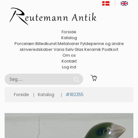
Forside
Katalog
Porcelæn
Billedkunst
Metalvarer
Fyldepenne og andre
skriveredskaber
Varia
Sølv
Glas
Keramik
Postkort
Om os
Kontakt
Log ind
Forside
Katalog
#182355