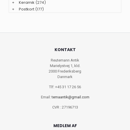
+
Keramik
(274)
+
Postkort
(177)
KONTAKT
Reutemann Antik
Marielystvej 1, kld.
2000 Frederiksberg
Danmark
Tlf: +45 31 17 26 56
Email:
temaantik@gmail.com
CVR : 27196713
MEDLEM AF