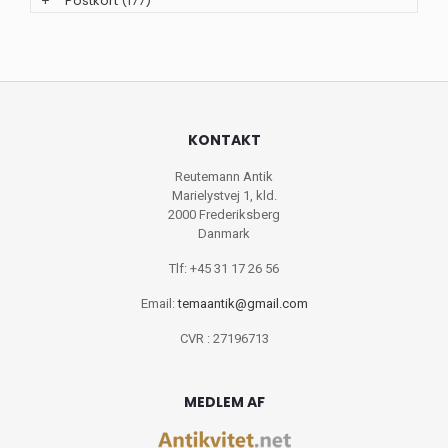
+
Postkort
(177)
KONTAKT
Reutemann Antik
Marielystvej 1, kld.
2000 Frederiksberg
Danmark
Tlf: +45 31 17 26 56
Email:
temaantik@gmail.com
CVR : 27196713
MEDLEM AF