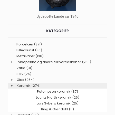
Jydepotte kande ca. 1840
KATEGORIER
Porcelæn
(371)
Billedkunst
(30)
Metalvarer
(136)
+
Fyldepenne og andre skriveredskaber
(250)
Varia
(31)
Sølv
(26)
+
Glas
(264)
+
Keramik
(274)
Peter Ipsen keramik (37)
Lauritz Hjorth keramik (26)
Lars Syberg keramik (25)
Bing & Grøndahl (11)