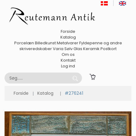
Forside
Katalog
Porcelæn
Billedkunst
Metalvarer
Fyldepenne og andre
skriveredskaber
Varia
Sølv
Glas
Keramik
Postkort
Om os
Kontakt
Log ind
Forside
Katalog
#276241