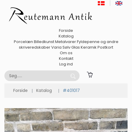
Forside
Katalog
Porcelæn
Billedkunst
Metalvarer
Fyldepenne og andre
skriveredskaber
Varia
Sølv
Glas
Keramik
Postkort
Om os
Kontakt
Log ind
Forside
Katalog
#401017