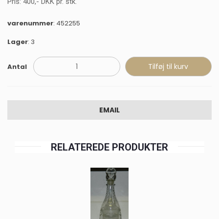
Pris:
400
,-
DKK
pr. stk.
varenummer
: 452255
Lager
: 3
Antal
EMAIL
RELATEREDE PRODUKTER