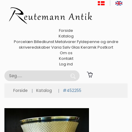
Forside
Katalog
Porcelæn
Billedkunst
Metalvarer
Fyldepenne og andre
skriveredskaber
Varia
Sølv
Glas
Keramik
Postkort
Om os
Kontakt
Log ind
Forside
Katalog
#452255