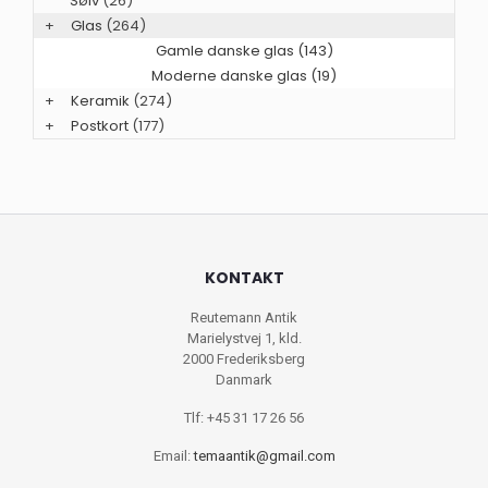
Sølv
(26)
+
Glas
(264)
Gamle danske glas (143)
Moderne danske glas (19)
+
Keramik
(274)
+
Postkort
(177)
KONTAKT
Reutemann Antik
Marielystvej 1, kld.
2000 Frederiksberg
Danmark
Tlf: +45 31 17 26 56
Email:
temaantik@gmail.com