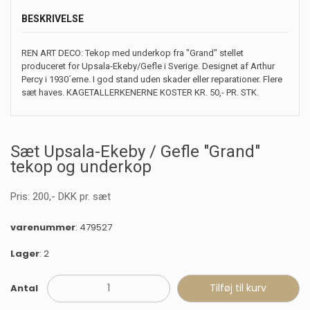
BESKRIVELSE
REN ART DECO: Tekop med underkop fra "Grand" stellet
produceret for Upsala-Ekeby/Gefle i Sverige. Designet af Arthur
Percy i 1930´erne. I god stand uden skader eller reparationer. Flere
sæt haves. KAGETALLERKENERNE KOSTER KR. 50,- PR. STK.
Sæt Upsala-Ekeby / Gefle "Grand"
tekop og underkop
Pris:
200
,-
DKK
pr. sæt
varenummer
: 479527
Lager
: 2
Antal