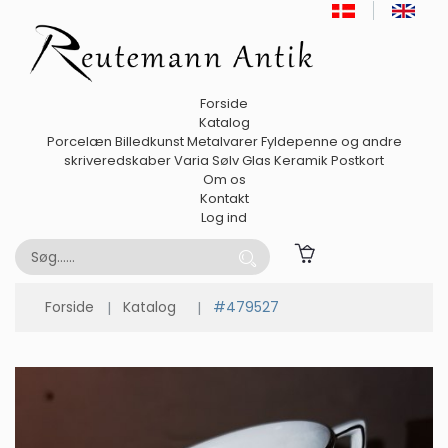
Forside
Katalog
Porcelæn
Billedkunst
Metalvarer
Fyldepenne og andre
skriveredskaber
Varia
Sølv
Glas
Keramik
Postkort
Om os
Kontakt
Log ind
Forside
Katalog
#479527