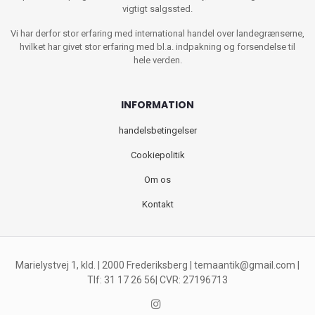
vigtigt salgssted.
Vi har derfor stor erfaring med international handel over landegrænserne,
hvilket har givet stor erfaring med bl.a. indpakning og forsendelse til
hele verden.
INFORMATION
handelsbetingelser
Cookiepolitik
Om os
Kontakt
Marielystvej 1, kld. | 2000 Frederiksberg |
temaantik@gmail.com
|
Tlf: 31 17 26 56| CVR: 27196713