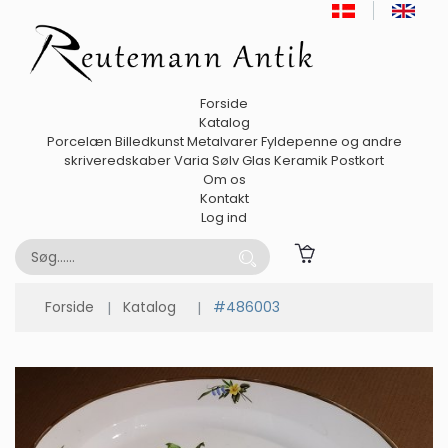
Forside
Katalog
Porcelæn
Billedkunst
Metalvarer
Fyldepenne og andre
skriveredskaber
Varia
Sølv
Glas
Keramik
Postkort
Om os
Kontakt
Log ind
Forside
Katalog
#486003