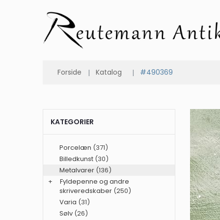
Forside
Katalog
#490369
KATEGORIER
Porcelæn
(371)
Billedkunst
(30)
Metalvarer
(136)
+
Fyldepenne og andre
skriveredskaber
(250)
Varia
(31)
Sølv
(26)