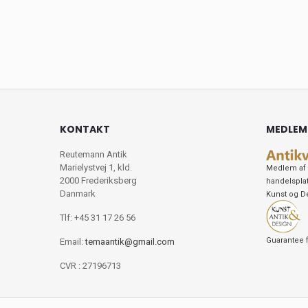
KONTAKT
MEDLEM
Reutemann Antik
Marielystvej 1, kld.
Medlem af 
2000 Frederiksberg
handelspla
Danmark
Kunst og D
Tlf: +45 31 17 26 56
Guarantee f
Email:
temaantik@gmail.com
CVR : 27196713