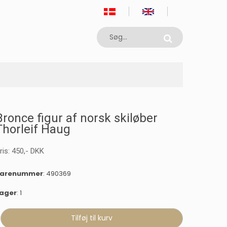
Bronce figur af norsk skiløber
Thorleif Haug
ris:
450
,-
DKK
varenummer
: 490369
ager
: 1