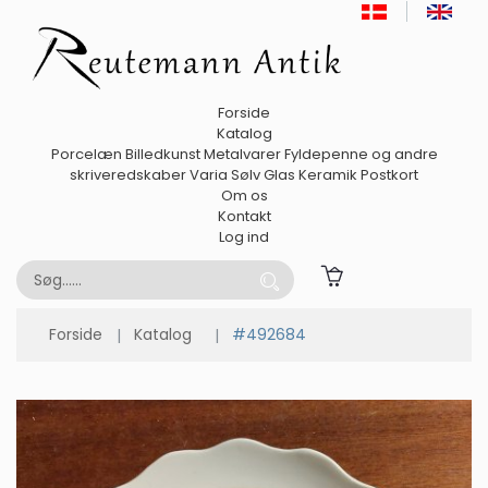
Forside
Katalog
Porcelæn
Billedkunst
Metalvarer
Fyldepenne og andre
skriveredskaber
Varia
Sølv
Glas
Keramik
Postkort
Om os
Kontakt
Log ind
Forside
Katalog
#492684