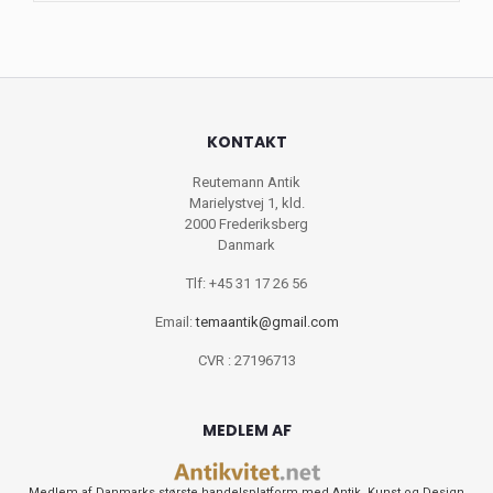
KONTAKT
Reutemann Antik
Marielystvej 1, kld.
2000 Frederiksberg
Danmark
Tlf: +45 31 17 26 56
Email:
temaantik@gmail.com
CVR : 27196713
MEDLEM AF
Medlem af Danmarks største handelsplatform med Antik, Kunst og Design