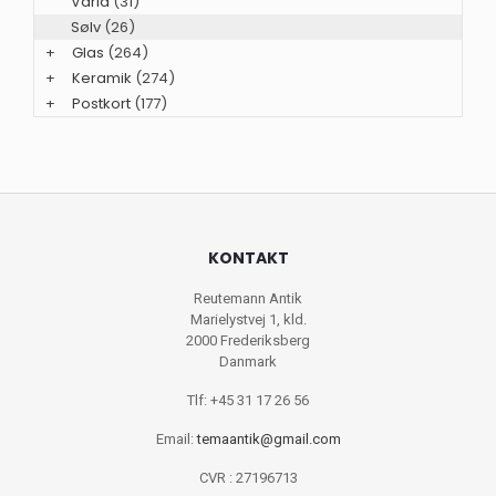
Varia
(31)
Sølv
(26)
+
Glas
(264)
+
Keramik
(274)
+
Postkort
(177)
KONTAKT
Reutemann Antik
Marielystvej 1, kld.
2000 Frederiksberg
Danmark
Tlf: +45 31 17 26 56
Email:
temaantik@gmail.com
CVR : 27196713