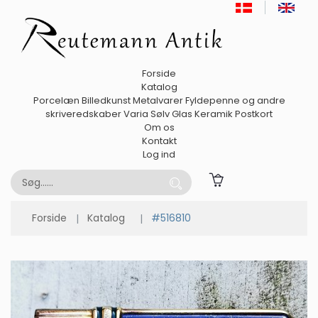
Forside
Katalog
Porcelæn
Billedkunst
Metalvarer
Fyldepenne og andre
skriveredskaber
Varia
Sølv
Glas
Keramik
Postkort
Om os
Kontakt
Log ind
Forside
Katalog
#516810