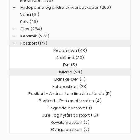
Metalvarer
(136)
+
Fyldepenne og andre skriveredskaber
(250)
Varia
(31)
Sølv
(26)
+
Glas
(264)
+
Keramik
(274)
+
Postkort
(177)
København (48)
Sjælland (20)
Fyn (5)
Jylland (24)
Danske Øer (11)
Fotopostkort (23)
Postkort - Andre skandinaviske lande (5)
Postkort - Resten af verden (4)
Tegnede postkort (11)
Jule -og nytårspostkort (15)
Royale postkort (0)
Øvrige postkort (7)