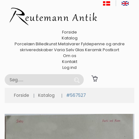
Forside
Katalog
Porcelæn
Billedkunst
Metalvarer
Fyldepenne og andre
skriveredskaber
Varia
Sølv
Glas
Keramik
Postkort
Om os
Kontakt
Log ind
Forside
Katalog
#567527