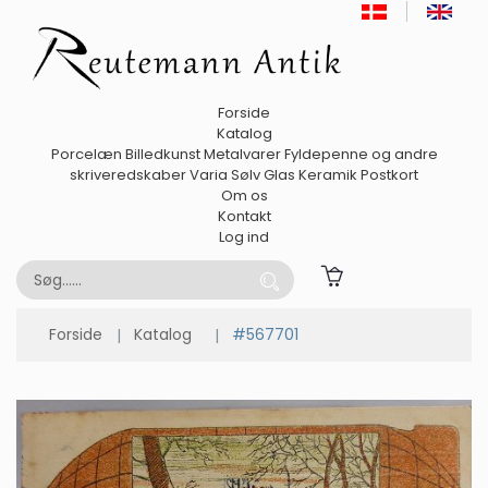
Forside
Katalog
Porcelæn
Billedkunst
Metalvarer
Fyldepenne og andre
skriveredskaber
Varia
Sølv
Glas
Keramik
Postkort
Om os
Kontakt
Log ind
Forside
Katalog
#567701