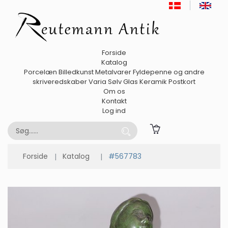
Forside
Katalog
Porcelæn
Billedkunst
Metalvarer
Fyldepenne og andre
skriveredskaber
Varia
Sølv
Glas
Keramik
Postkort
Om os
Kontakt
Log ind
Forside
Katalog
#567783