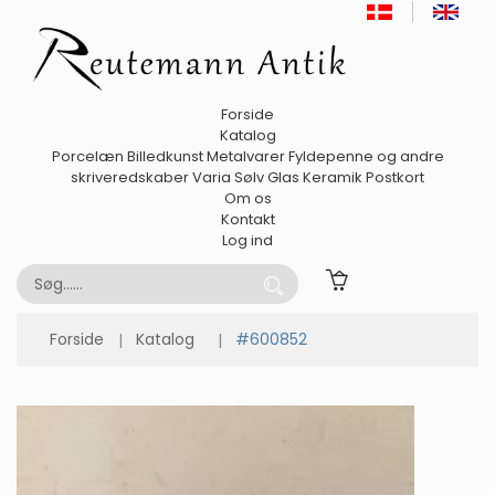
Forside
Katalog
Porcelæn
Billedkunst
Metalvarer
Fyldepenne og andre
skriveredskaber
Varia
Sølv
Glas
Keramik
Postkort
Om os
Kontakt
Log ind
Forside
Katalog
#600852