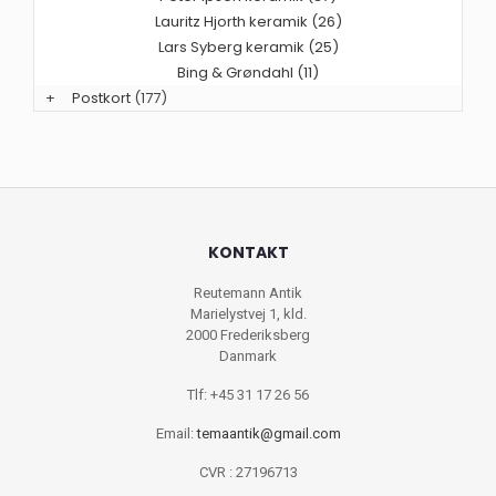
Lauritz Hjorth keramik (26)
Lars Syberg keramik (25)
Bing & Grøndahl (11)
+
Postkort
(177)
KONTAKT
Reutemann Antik
Marielystvej 1, kld.
2000 Frederiksberg
Danmark
Tlf: +45 31 17 26 56
Email:
temaantik@gmail.com
CVR : 27196713