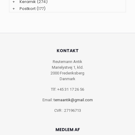
+
Keramik
(274)
+
Postkort
(177)
KONTAKT
Reutemann Antik
Marielystvej 1, kld.
2000 Frederiksberg
Danmark
Tlf: +45 31 17 26 56
Email:
temaantik@gmail.com
CVR : 27196713
MEDLEM AF