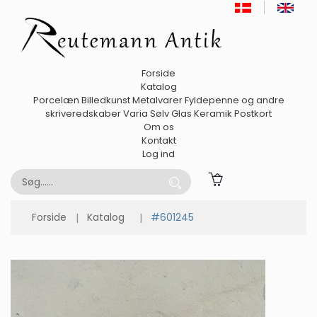
Forside
Katalog
Porcelæn
Billedkunst
Metalvarer
Fyldepenne og andre
skriveredskaber
Varia
Sølv
Glas
Keramik
Postkort
Om os
Kontakt
Log ind
Forside
Katalog
#601245