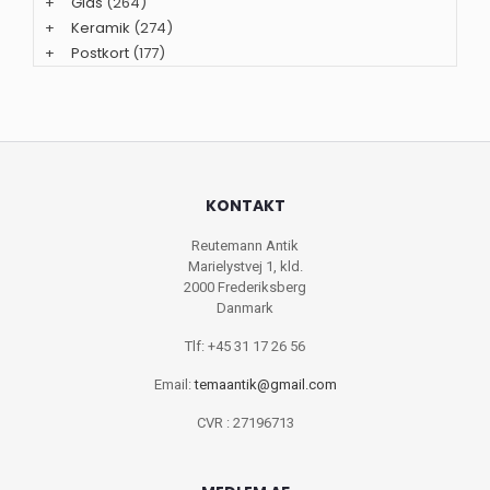
+
Glas
(264)
+
Keramik
(274)
+
Postkort
(177)
KONTAKT
Reutemann Antik
Marielystvej 1, kld.
2000 Frederiksberg
Danmark
Tlf: +45 31 17 26 56
Email:
temaantik@gmail.com
CVR : 27196713